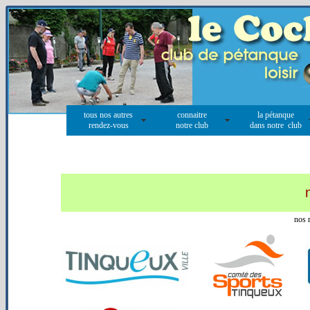
tous nos autres
connaitre
la pétanque
rendez-vous
notre club
dans notre club
nos r