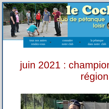
tous nos autres
connaitre
la pétanque
rendez-vous
notre club
dans notre club
juin 2021 : champi
région