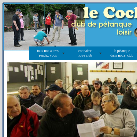
tous nos autres
connaitre
la pétanque
rendez-vous
notre club
dans notre club