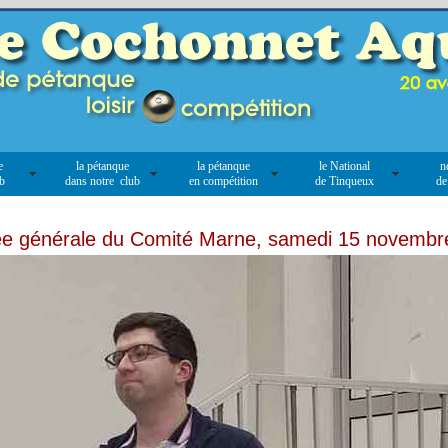
e
la pétanque
la pétanque
le National
n
ub
dans notre club
en compétition
de Tinqueux
de
e générale du Comité Marne, samedi 15 novemb