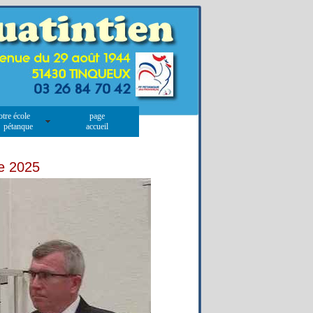
otre école
page
 pétanque
accueil
re 2025