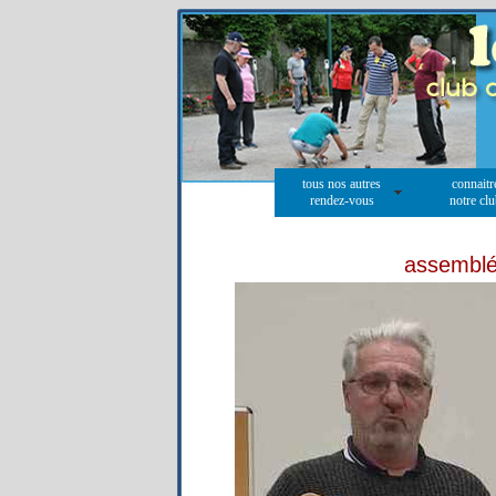
tous nos autres
connaitr
rendez-vous
notre cl
assemblé