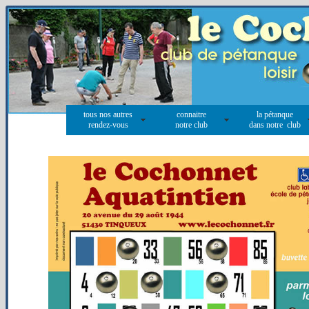
tous nos autres
connaitre
la pétanque
rendez-vous
notre club
dans notre club